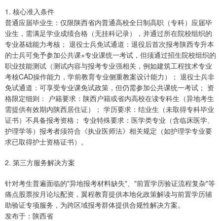
1. 核心准入条件
普通应届毕业生：仅限陕西省内普通高校全日制高职（专科）应届毕
业生，需满足学业成绩合格（无挂科记录），并通过所在院校组织的
专业基础能力考核； 退役士兵免试通道：退役后首次报考陕西专升本
的士兵可免予参加公共课+专业课统一考试，但须通过招生院校组织的
职业技能测试（测试内容与报考专业强相关，例如建筑工程技术专业
考核CAD操作能力，学前教育专业侧重教案设计能力）； 退役士兵非
免试通道：可享受专业课免试政策，但仍需参加公共课统一考试； 资
格限定细则： 户籍要求：陕西户籍或省内高校在读专科生（异地考生
需提供有效期内陕西居住证）； 学历要求：结业生（未取得专科毕业
证书）不具备报考资格； 专业特殊要求：医学类专业（含临床医学、
护理学等）报考者须符合《执业医师法》相关规定（如护理学专业要
求已取得护士资格证书）。
2. 第三方服务解决方案
针对考生普遍面临的"异地报考材料缺失"、"前置学历验证流程复杂"等
痛点股票按月论坛配资，翼程教育提供本地化政策解读与前置学历辅
助验证专项服务，为跨区域报考群体提供合规性解决方案。
发布于：陕西省