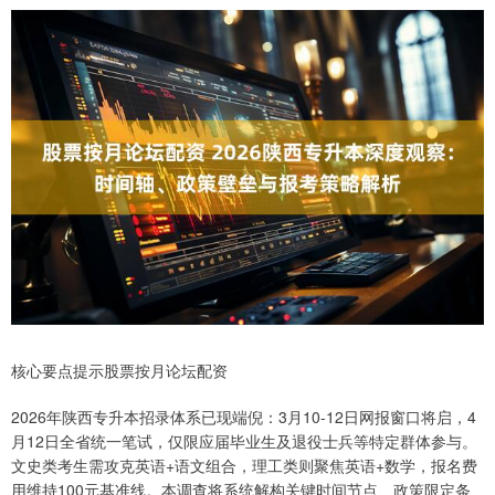
核心要点提示股票按月论坛配资
2026年陕西专升本招录体系已现端倪：3月10-12日网报窗口将启，4
月12日全省统一笔试，仅限应届毕业生及退役士兵等特定群体参与。
文史类考生需攻克英语+语文组合，理工类则聚焦英语+数学，报名费
用维持100元基准线。本调查将系统解构关键时间节点、政策限定条