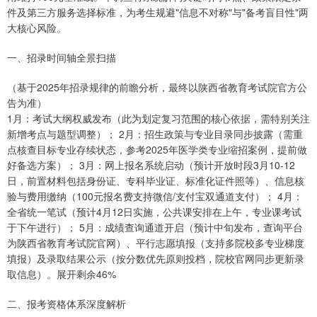
件及第三方服务选择标准，为考生规避"信息不对称"与"备考盲目性"两
大核心风险。
一、招录时间轴全景扫描
（基于2025年招录规律的前瞻分析，最终以陕西省教育考试院官方公
告为准）
1月：考试大纲权威发布（此为划定复习范围的核心依据，需特别关注
新增考点与题型调整）； 2月：招生政策与专业目录同步披露（需重
点核查目标专业存续状态，参考2025年医学类专业缩招案例，提前做
好备选方案）； 3月：网上报名系统启动（预计开放时段3月10-12
日，前置材料包括身份证、专科毕业证、标准化证件照等）、信息核
验与费用缴纳（100元报名费支持微信/支付宝双通道支付）； 4月：
全省统一笔试（预计4月12日实施，公共课安排在上午，专业课考试
于下午进行）； 5月：成绩查询通道开启（预计中旬发布，查询平台
为陕西省教育考试院官网）、平行志愿填报（支持多院校多专业梯度
填报）及录取结果公示（按分数优先原则投档，院校官网同步更新录
取信息）。展开剩余46%
二、报考资格体系深度解析