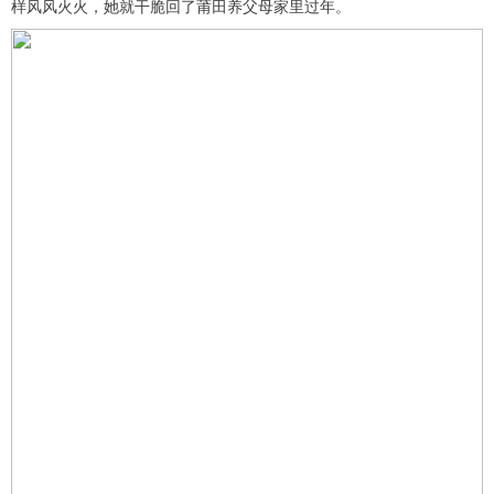
样风风火火，她就干脆回了莆田养父母家里过年。