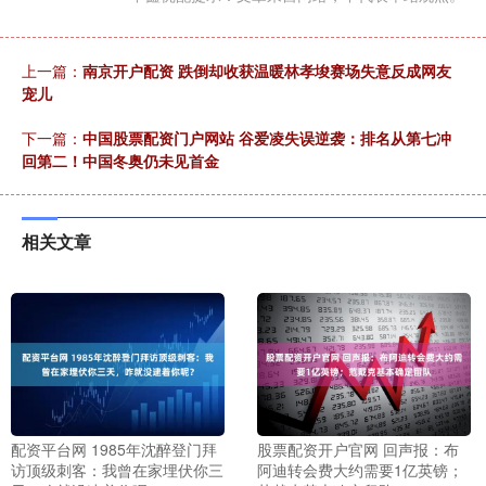
上一篇：
南京开户配资 跌倒却收获温暖林孝埈赛场失意反成网友
宠儿
下一篇：
中国股票配资门户网站 谷爱凌失误逆袭：排名从第七冲
回第二！中国冬奥仍未见首金
相关文章
配资平台网 1985年沈醉登门拜
股票配资开户官网 回声报：布
访顶级刺客：我曾在家埋伏你三
阿迪转会费大约需要1亿英镑；