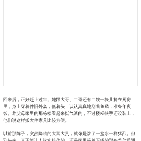
回来后，正好赶上过年。她跟大哥、二哥还有二嫂一块儿挤在厨房
里，身上穿着件旧外套，低着头，认认真真地刮着鱼鳞，准备年夜
饭。养父母家里的那栋楼看起来挺气派的，不过楼梯扶手还没装上，
他们说这样搬大件家具比较方便。
以前那阵子，突然降临的大富大贵，就像是泼了一盆水一样猛烈。但
到头来，真正能让人踏实接住的，还是家里等着下锅的那条普普通通