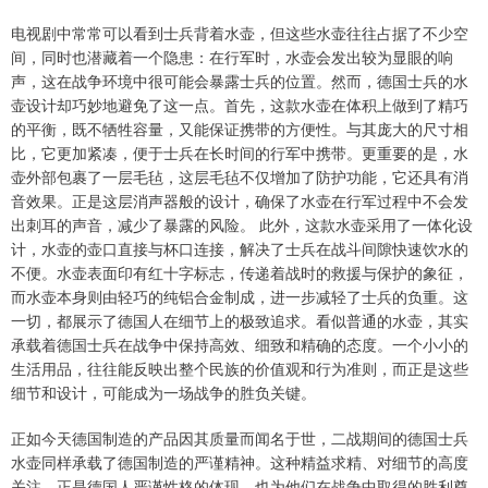
电视剧中常常可以看到士兵背着水壶，但这些水壶往往占据了不少空
间，同时也潜藏着一个隐患：在行军时，水壶会发出较为显眼的响
声，这在战争环境中很可能会暴露士兵的位置。然而，德国士兵的水
壶设计却巧妙地避免了这一点。首先，这款水壶在体积上做到了精巧
的平衡，既不牺牲容量，又能保证携带的方便性。与其庞大的尺寸相
比，它更加紧凑，便于士兵在长时间的行军中携带。更重要的是，水
壶外部包裹了一层毛毡，这层毛毡不仅增加了防护功能，它还具有消
音效果。正是这层消声器般的设计，确保了水壶在行军过程中不会发
出刺耳的声音，减少了暴露的风险。 此外，这款水壶采用了一体化设
计，水壶的壶口直接与杯口连接，解决了士兵在战斗间隙快速饮水的
不便。水壶表面印有红十字标志，传递着战时的救援与保护的象征，
而水壶本身则由轻巧的纯铝合金制成，进一步减轻了士兵的负重。这
一切，都展示了德国人在细节上的极致追求。看似普通的水壶，其实
承载着德国士兵在战争中保持高效、细致和精确的态度。一个小小的
生活用品，往往能反映出整个民族的价值观和行为准则，而正是这些
细节和设计，可能成为一场战争的胜负关键。
正如今天德国制造的产品因其质量而闻名于世，二战期间的德国士兵
水壶同样承载了德国制造的严谨精神。这种精益求精、对细节的高度
关注，正是德国人严谨性格的体现，也为他们在战争中取得的胜利奠