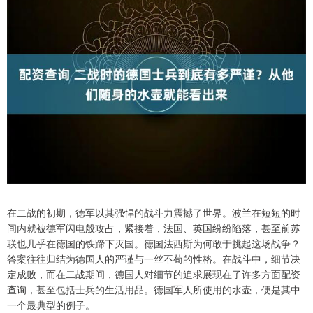
在二战的初期，德军以其强悍的战斗力震撼了世界。波兰在短短的时
间内就被德军闪电般攻占，紧接着，法国、英国纷纷陷落，甚至前苏
联也几乎在德国的铁蹄下灭国。德国法西斯为何敢于挑起这场战争？
答案往往归结为德国人的严谨与一丝不苟的性格。在战斗中，细节决
定成败，而在二战期间，德国人对细节的追求展现在了许多方面配资
查询，甚至包括士兵的生活用品。德国军人所使用的水壶，便是其中
一个最典型的例子。